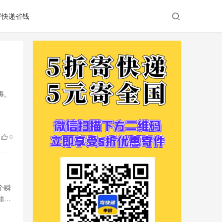
寄快递省钱
裹。
0
个瞬
顺丰