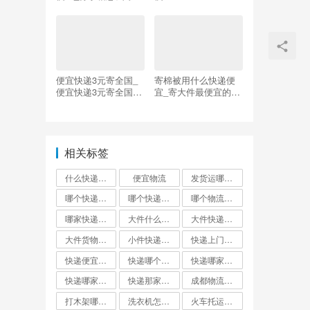
家划算
便宜快递3元寄全国_
寄棉被用什么快递便
便宜快递3元寄全国是
宜_寄大件最便宜的物
真的吗
流
相关标签
什么快递邮费最便宜
便宜物流
发货运哪个物流公司便宜
哪个快递便宜
哪个快递最便宜?
哪个物流发货最便宜
哪家快递最便宜大件外省
大件什么快递最便宜
大件快递哪个便宜
大件货物找什么物流便宜
小件快递哪个最便宜
快递上门取件哪个快递最便宜
快递便宜的是哪家?
快递哪个便宜
快递哪家最便宜
快递哪家比较便宜又快
快递那家最便宜又安全
成都物流公司哪个最便宜
打木架哪个物流便宜
洗衣机怎么寄才划算
火车托运和快递哪个便宜