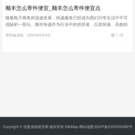
顺丰怎么寄件便宜_顺丰怎么寄件便宜点
随着电子商务的迅速发展，快递服务已经成为我们日常生活中不可
或缺的一部分。顺丰快递作为行业中的佼佼者，以其快速、高效的
服务深受消费者欢迎。然而，很多人都会遇到一个问题：如何在使
寄快递省钱
2024年9月4日
1.1K
用顺丰…
Copyright © 优惠省钱便宜网 版权所有
SiteMap
网站地图
桂ICP备2023000282号