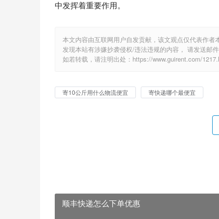
中发挥着重要作用。
本文内容由互联网用户自发贡献，该文观点仅代表作者
发现本站有涉嫌抄袭侵权/违法违规的内容， 请发送邮件至 1
如若转载，请注明出处：https://www.guirent.com/1217.h
寄10公斤用什么物流便宜
寄快递哪个最便宜
顺丰快递怎么下单优惠