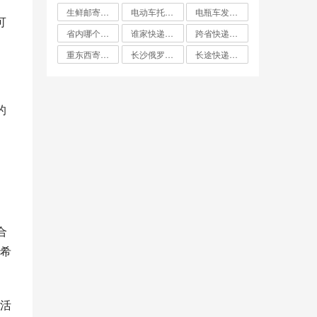
生鲜邮寄怎么寄比较便宜
电动车托运找什么物流便宜
电瓶车发什么物流便宜
可
省内哪个快递最便宜
谁家快递费最便宜
跨省快递哪家最便宜
重东西寄快递哪个最划算
长沙俄罗斯大件双清专线哪家便宜
长途快递哪家便宜
的
合
希
活