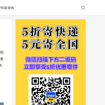
寄快递省钱
间
务
大