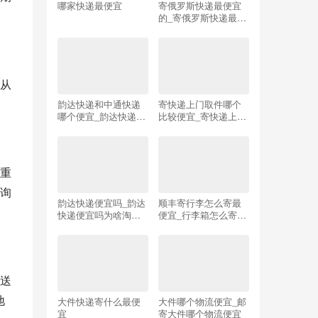
哪家快递最便宜
寄俄罗斯快递最便宜
的_寄俄罗斯快递最便
宜的是哪家
从
韵达快递和中通快递
寄快递上门取件哪个
哪个便宜_韵达快递和
比较便宜_寄快递上门
中通快递哪个便宜一
取件哪个比较便宜怎
点
么算首重和续重
重
询
韵达快递便宜吗_韵达
顺丰寄行李怎么寄最
快递便宜吗为啥淘宝
便宜_行李箱怎么寄回
都发韵达
家划算
送
地
大件快递寄什么最便
大件哪个物流便宜_邮
宜
寄大件哪个物流便宜