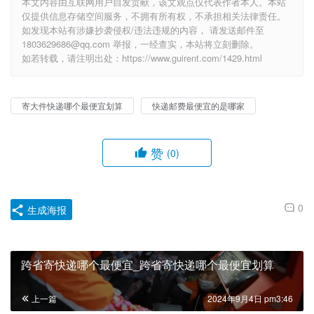
本文内容由互联网用户自发贡献，该文观点仅代表作者本人。本站
仅提供信息存储空间服务，不拥有所有权，不承担相关法律责任。
如发现本站有涉嫌抄袭侵权/违法违规的内容， 请发送邮件至
1803629686@qq.com 举报，一经查实，本站将立刻删除。
如若转载，请注明出处：https://www.guirent.com/1429.html
寄大件快递哪个最便宜划算
快递邮费最便宜的是哪家
赞
(0)
0
生成海报
跨省寄快递哪个最便宜_跨省寄快递哪个最便宜划算
上一篇
2024年9月4日 pm3:46