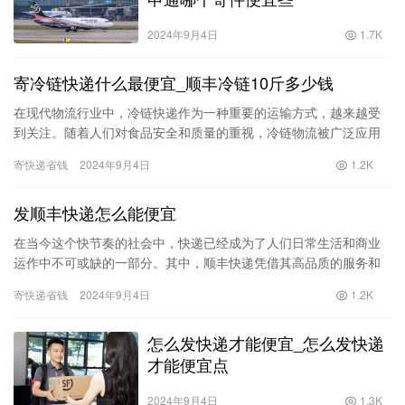
2024年9月4日
1.7K
寄冷链快递什么最便宜_顺丰冷链10斤多少钱
在现代物流行业中，冷链快递作为一种重要的运输方式，越来越受
到关注。随着人们对食品安全和质量的重视，冷链物流被广泛应用
于生鲜食品、药品等领域。然而，关于寄冷链快递的费用问题，许
寄快递省钱
2024年9月4日
1.2K
多人仍…
发顺丰快递怎么能便宜
在当今这个快节奏的社会中，快递已经成为了人们日常生活和商业
运作中不可或缺的一部分。其中，顺丰快递凭借其高品质的服务和
高效的物流体系，赢得了广大消费者的信赖。然而，顺丰快递的价
寄快递省钱
2024年9月4日
1.2K
格相对…
怎么发快递才能便宜_怎么发快递
才能便宜点
2024年9月4日
1.3K