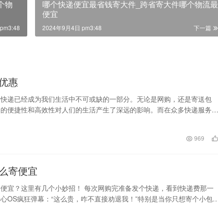
个物
哪个快递便宜最省钱寄大件_跨省寄大件哪个物流最
便宜
pm3:48
2024年9月4日 pm3:48
下一篇
优惠
，快递已经成为我们生活中不可或缺的一部分。无论是网购，还是寄送包
务的便捷性和高效性对人们的生活产生了深远的影响。而在众多快递服务
借其卓越的服务质量和专…
969
么寄便宜
便宜？这里有几个小妙招！ 每次网购完准备发个快递，看到快递费那一
心OS疯狂弹幕：“这么贵，咋不直接劝退我！”特别是当你只想寄个小包
“运费比东西还…