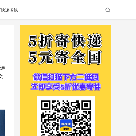
寄快递省钱
选
文