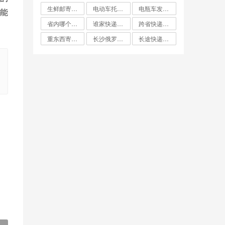
生鲜邮寄怎么寄比较便宜
电动车托运找什么物流便宜
电瓶车发什么物流便宜
能
省内哪个快递最便宜
谁家快递费最便宜
跨省快递哪家最便宜
重东西寄快递哪个最划算
长沙俄罗斯大件双清专线哪家便宜
长途快递哪家便宜