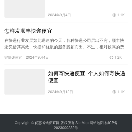
2024年9月4日
1.1K
怎样发顺丰快递便宜
在快递行业发展如此迅速的今天，各种快递公司层出不穷，顺丰快
递凭借其高效、快捷和优质的服务脱颖而出。不过，相对较高的费
用也让许多消费者在寄送包裹时感到压力。如何才能在保持服务质
寄快递便宜
2024年9月4日
1.2K
量的同…
如何寄快递便宜_个人如何寄快递
便宜
2024年9月12日
1.1K
Copyright © 优惠省钱便宜网 版权所有
SiteMap
网站地图
桂ICP备
2023000282号