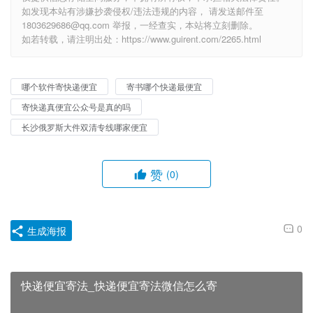
如发现本站有涉嫌抄袭侵权/违法违规的内容， 请发送邮件至
1803629686@qq.com 举报，一经查实，本站将立刻删除。
如若转载，请注明出处：https://www.guirent.com/2265.html
哪个软件寄快递便宜
寄书哪个快递最便宜
寄快递真便宜公众号是真的吗
长沙俄罗斯大件双清专线哪家便宜
赞
(0)
0
生成海报
快递便宜寄法_快递便宜寄法微信怎么寄