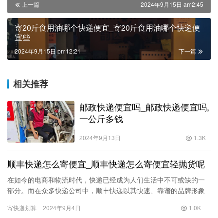
上一篇
2024年9月15日 am2:45
寄20斤食用油哪个快递便宜_寄20斤食用油哪个快递便
宜些
2024年9月15日 pm12:21
下一篇
相关推荐
邮政快递便宜吗_邮政快递便宜吗,
一公斤多钱
2024年9月13日
1.3K
顺丰快递怎么寄便宜_顺丰快递怎么寄便宜轻抛货呢
在如今的电商和物流时代，快递已经成为人们生活中不可或缺的一
部分。而在众多快递公司中，顺丰快递以其快速、靠谱的品牌形象
备受消费者喜爱。不过，随着寄送需求的不断增长，很多用户开始
寄快递划算
2024年9月4日
1.0K
关心如…