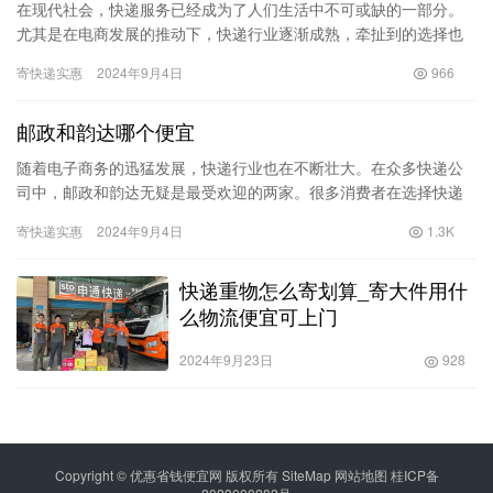
在现代社会，快递服务已经成为了人们生活中不可或缺的一部分。
尤其是在电商发展的推动下，快递行业逐渐成熟，牵扯到的选择也
越来越多。圆通和韵达，作为国内两大主流快递公司，它们的服务
寄快递实惠
2024年9月4日
966
覆盖范…
邮政和韵达哪个便宜
随着电子商务的迅猛发展，快递行业也在不断壮大。在众多快递公
司中，邮政和韵达无疑是最受欢迎的两家。很多消费者在选择快递
服务时往往会问：“邮政和韵达哪个便宜？”本文将深入探讨这一问
寄快递实惠
2024年9月4日
1.3K
题，…
快递重物怎么寄划算_寄大件用什
么物流便宜可上门
2024年9月23日
928
Copyright © 优惠省钱便宜网 版权所有
SiteMap
网站地图
桂ICP备