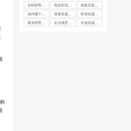
生鲜邮寄怎么寄比较便宜
电动车托运找什么物流便宜
电瓶车发什么物流便宜
省内哪个快递最便宜
谁家快递费最便宜
跨省快递哪家最便宜
重东西寄快递哪个最划算
长沙俄罗斯大件双清专线哪家便宜
长途快递哪家便宜
胜
过
送
购
超