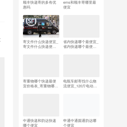
顺丰快递寄的多有优
ems和顺丰寄哪里最
惠吗
便宜
东
寄文件什么快递便宜_
省内快递哪个最便宜_
寄文件什么快递便宜
省内快递哪个最便宜
又安全
划算
寄重物哪个快递最便
电瓶车邮寄找什么物
宜价格表_寄重物哪个
流便宜_120斤电动车
快递最便宜价格表德
邮寄多少钱
邦快吗
中通快递和韵达快递
申通中通圆通韵达哪
哪个便宜
个便宜