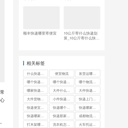
顺丰快递哪里寄便宜
10公斤寄什么快递划
算_10公斤寄什么快递
划算省内
相关标签
什么快递邮费最便宜
便宜物流
发货运哪个物流公司便宜
哪个快递便宜
哪个快递最便宜?
哪个物流发货最便宜
哪家快递最便宜大件外省
大件什么快递最便宜
大件快递哪个便宜
常
大件货物找什么物流便宜
小件快递哪个最便宜
快递上门取件哪个快递最便宜
心
快递便宜的是哪家?
快递哪个便宜
快递哪家最便宜
快递哪家比较便宜又快
快递那家最便宜又安全
成都物流公司哪个最便宜
。
打木架哪个物流便宜
洗衣机怎么寄才划算
火车托运和快递哪个便宜