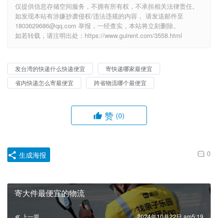
仅提供信息存储空间服务，不拥有所有权，不承担相关法律责任。
如发现本站有涉嫌抄袭侵权/违法违规的内容， 请发送邮件至
1803629686@qq.com 举报，一经查实，本站将立刻删除。
如若转载，请注明出处：https://www.guirent.com/3558.html
发台湾的快递什么快递便宜
寄快递哪家最便宜
省内快递怎么寄最便宜
跨省物流哪个最便宜
赞
(0)
0
生成海报
寄大件最便宜的物流
上一篇
2024年10月22日 am5:19