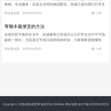
购物、生活服务，还是企业间的物流配送，快递已成为我们日常生
活必不可少的一部分。对于消费者而言，选择一家合适的快递公
寄快递实惠
2024年9月4日
1.0K
司，不仅…
寄顺丰最便宜的方法
在现代快节奏的生活中，快递服务已经成为人们日常生活中不可或
缺的一部分。尤其是在节假日或特殊的时刻，大家都希望能够快
速、安全地将物品寄送给亲友。而在众多快递公司中，顺丰凭借其
寄快递优惠
2024年9月4日
1.4K
高效、稳…
Copyright © 优惠省钱便宜网 版权所有
SiteMap
网站地图
桂ICP备2023000282号