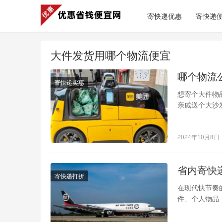
寄快递优惠
寄快递
大件发货用哪个物流便宜
哪个物流
寄快递实惠
想寄个大件物
亲戚送个大沙
宜寄大件？别
2024年10月8日
省内寄快
寄快递打折
在现代快节奏
件、个人物品
而，随着快递