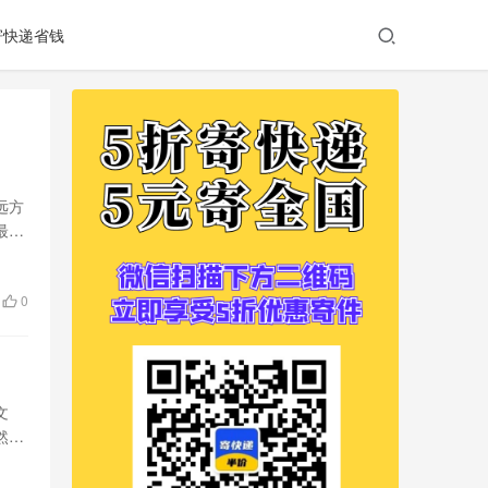
寄快递省钱
远方
最便
0
文
然