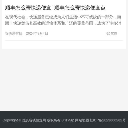
顺丰怎么寄快递便宜_顺丰怎么寄快递便宜点
在现代社会，快递服务已经成为人们生活中不可或缺的一部分，而
顺丰快递凭借其高效的运输体系和广泛的覆盖范围，成为了许多消
费者的首选。然而，顺丰的快递费用相对其他快递公司来说较高，
寄快递省钱
2024年9月4日
939
如何在…
Copyright © 优惠省钱便宜网 版权所有
SiteMap
网站地图
桂ICP备2023000282号