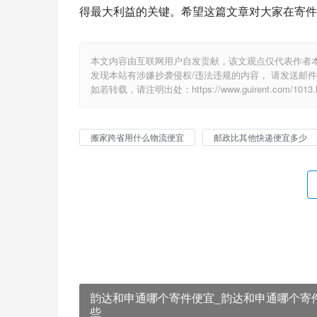
得最大利益的关键。希望这篇文章对大家在寄件
本文内容由互联网用户自发贡献，该文观点仅代表作者
发现本站有涉嫌抄袭侵权/违法违规的内容， 请发送邮件至 1
如若转载，请注明出处：https://www.guirent.com/1013.h
搬家跨省用什么物流便宜
邮政比其他快递便宜多少
韵达和申通哪个寄件便宜_韵达和申通哪个寄
些