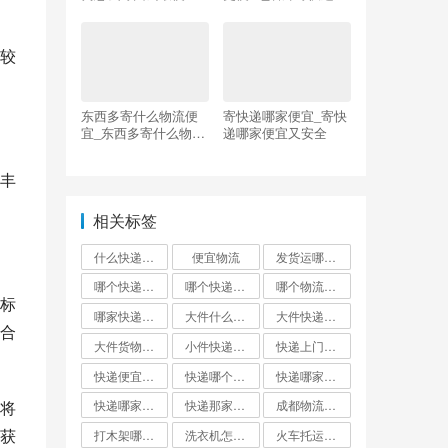
同省
家快递公司更便宜
较
东西多寄什么物流便
寄快递哪家便宜_寄快
宜_东西多寄什么物流
递哪家便宜又安全
便宜夸省
丰
相关标签
什么快递邮费最便宜
便宜物流
发货运哪个物流公司便宜
哪个快递便宜
哪个快递最便宜?
哪个物流发货最便宜
标
哪家快递最便宜大件外省
大件什么快递最便宜
大件快递哪个便宜
合
大件货物找什么物流便宜
小件快递哪个最便宜
快递上门取件哪个快递最便宜
快递便宜的是哪家?
快递哪个便宜
快递哪家最便宜
将
快递哪家比较便宜又快
快递那家最便宜又安全
成都物流公司哪个最便宜
获
打木架哪个物流便宜
洗衣机怎么寄才划算
火车托运和快递哪个便宜