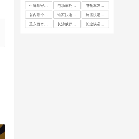
生鲜邮寄怎么寄比较便宜
电动车托运找什么物流便宜
电瓶车发什么物流便宜
省内哪个快递最便宜
谁家快递费最便宜
跨省快递哪家最便宜
重东西寄快递哪个最划算
长沙俄罗斯大件双清专线哪家便宜
长途快递哪家便宜