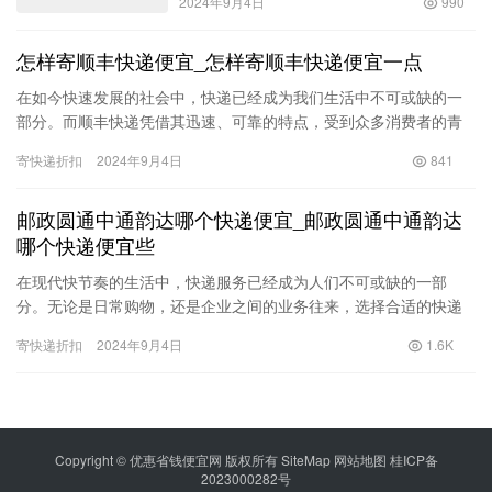
2024年9月4日
990
怎样寄顺丰快递便宜_怎样寄顺丰快递便宜一点
在如今快速发展的社会中，快递已经成为我们生活中不可或缺的一
部分。而顺丰快递凭借其迅速、可靠的特点，受到众多消费者的青
睐。然而，寄顺丰快递的费用往往让许多用户感到困扰，尤其是在
寄快递折扣
2024年9月4日
841
需要频…
邮政圆通中通韵达哪个快递便宜_邮政圆通中通韵达
哪个快递便宜些
在现代快节奏的生活中，快递服务已经成为人们不可或缺的一部
分。无论是日常购物，还是企业之间的业务往来，选择合适的快递
公司至关重要。在众多的快递公司中，邮政、圆通、中通和韵达都
寄快递折扣
2024年9月4日
1.6K
是备受关…
Copyright © 优惠省钱便宜网 版权所有
SiteMap
网站地图
桂ICP备
2023000282号