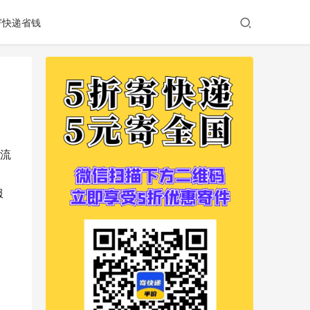
寄快递省钱
流
服