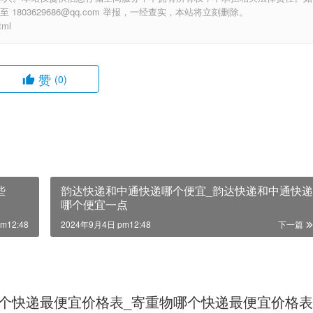
803629686@qq.com 举报，一经查实，本站将立刻删除。
tml
赞
(0)
些
韵达快递和中通快递哪个便宜_韵达快递和中通快递
哪个便宜一点
m12:48
2024年9月4日 pm12:48
下一篇
个快递最便宜价格表_寄重物哪个快递最便宜价格表