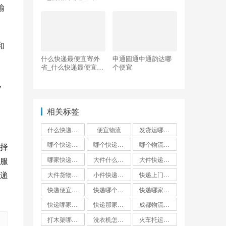
宜
输
和
什么快递最便宜寄外
申通圆通中通韵达哪
省_什么快递最便宜寄
个便宜
外省小件
，
相关标签
什么快递邮费最便宜
便宜物流
发货运哪个物流公司便宜
哪个快递便宜
哪个快递最便宜?
哪个物流发货最便宜
择
服
哪家快递最便宜大件外省
大件什么快递最便宜
大件快递哪个便宜
递
大件货物找什么物流便宜
小件快递哪个最便宜
快递上门取件哪个快递最便宜
快递便宜的是哪家?
快递哪个便宜
快递哪家最便宜
快递哪家比较便宜又快
快递那家最便宜又安全
成都物流公司哪个最便宜
打木架哪个物流便宜
洗衣机怎么寄才划算
火车托运和快递哪个便宜