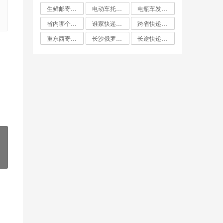
生鲜邮寄怎么寄比较便宜
电动车托运找什么物流便宜
电瓶车发什么物流便宜
省内哪个快递最便宜
谁家快递费最便宜
跨省快递哪家最便宜
重东西寄快递哪个最划算
长沙俄罗斯大件双清专线哪家便宜
长途快递哪家便宜