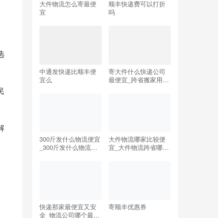
大件物流怎么寄最便
顺丰快递费可以打折
宜
吗
选
中通发快递比顺丰便
寄大件什么快递公司
宜么
最便宜_跨省搬家用哪
个物流比较划算
民
解
300斤发什么物流便宜
大件物流哪家比较便
_300斤发什么物流便
宜_大件物流跨省哪家
宜垮省
物流公司便宜
快递那家最便宜又安
寄顺丰优惠券
全_物流公司哪个最便