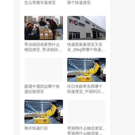
怎么寄顺丰最便宜
那个快递便宜
寄冰箱回老家用什么
快递那家最便宜又安
物流便宜_寄冰箱回老
全_20kg寄哪个快递最
家用什么物流便宜些
便宜
圆通中通韵达哪个快
往日本邮寄东西哪个
递比较便宜
快递便宜_中国到日本
邮费价目表
顺丰快递打折
寄酒用什么物流便宜_
寄酒用什么物流便宜