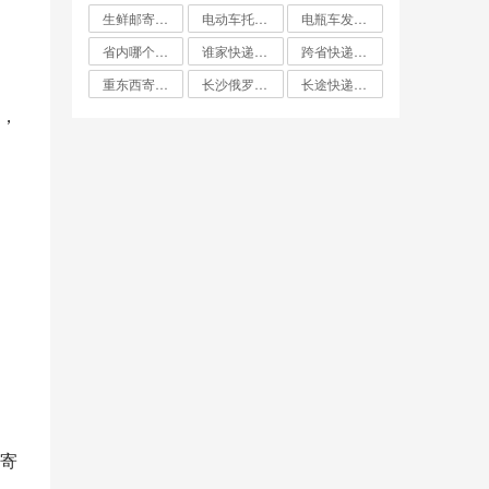
生鲜邮寄怎么寄比较便宜
电动车托运找什么物流便宜
电瓶车发什么物流便宜
省内哪个快递最便宜
谁家快递费最便宜
跨省快递哪家最便宜
重东西寄快递哪个最划算
长沙俄罗斯大件双清专线哪家便宜
长途快递哪家便宜
，
寄