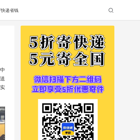
寄快递省钱
中
送
实