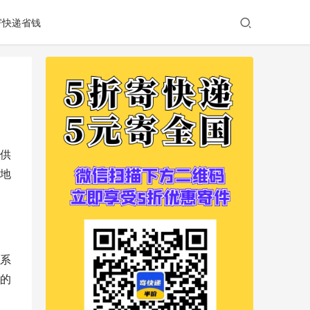
寄快递省钱
供
地
系
的