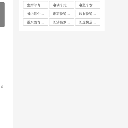
生鲜邮寄怎么寄比较便宜
电动车托运找什么物流便宜
电瓶车发什么物流便宜
省内哪个快递最便宜
谁家快递费最便宜
跨省快递哪家最便宜
重东西寄快递哪个最划算
长沙俄罗斯大件双清专线哪家便宜
长途快递哪家便宜
0
，
和