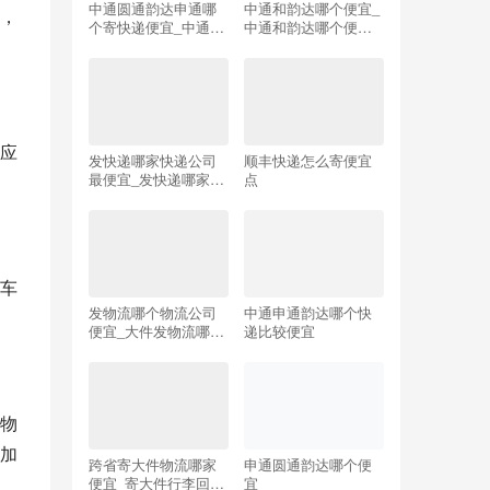
中通圆通韵达申通哪
中通和韵达哪个便宜_
，
个寄快递便宜_中通圆
中通和韵达哪个便宜
通韵达申通哪个寄快
一些
递便宜外省
户应
发快递哪家快递公司
顺丰快递怎么寄便宜
最便宜_发快递哪家快
点
递公司最便宜的
车
发物流哪个物流公司
中通申通韵达哪个快
便宜_大件发物流哪个
递比较便宜
物流公司便宜
物
加
跨省寄大件物流哪家
申通圆通韵达哪个便
便宜_寄大件行李回家
宜