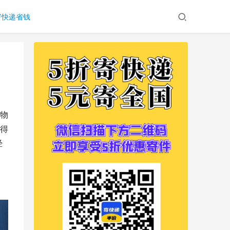
寄快递省钱
物
得
经