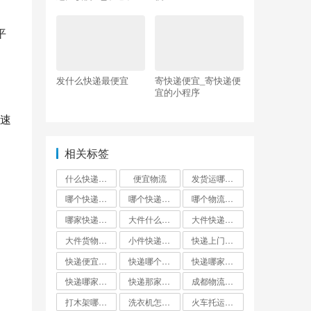
韵达哪个快递比较便
宜点
平
发什么快递最便宜
寄快递便宜_寄快递便
宜的小程序
速
相关标签
什么快递邮费最便宜
便宜物流
发货运哪个物流公司便宜
哪个快递便宜
哪个快递最便宜?
哪个物流发货最便宜
哪家快递最便宜大件外省
大件什么快递最便宜
大件快递哪个便宜
大件货物找什么物流便宜
小件快递哪个最便宜
快递上门取件哪个快递最便宜
快递便宜的是哪家?
快递哪个便宜
快递哪家最便宜
快递哪家比较便宜又快
快递那家最便宜又安全
成都物流公司哪个最便宜
打木架哪个物流便宜
洗衣机怎么寄才划算
火车托运和快递哪个便宜