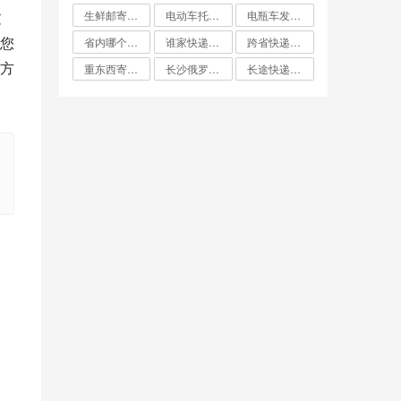
生鲜邮寄怎么寄比较便宜
电动车托运找什么物流便宜
电瓶车发什么物流便宜
过
您
省内哪个快递最便宜
谁家快递费最便宜
跨省快递哪家最便宜
方
重东西寄快递哪个最划算
长沙俄罗斯大件双清专线哪家便宜
长途快递哪家便宜