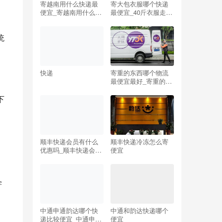
寄越南用什么快递最
寄大包衣服哪个快递
便宜_寄越南用什么快
最便宜_40斤衣服走物
递最便宜的
流还是快递
统
快递
寄重的东西哪个物流
。
最便宜最好_寄重的东
西哪个物流最便宜最
好滕州壮壮物流公司
下
顺丰快递会员有什么
顺丰快递冷冻怎么寄
优惠吗_顺丰快递会员
便宜
有什么优惠吗多少钱
。
寄
中通申通韵达哪个快
中通和韵达快递哪个
递比较便宜_中通申通
便宜