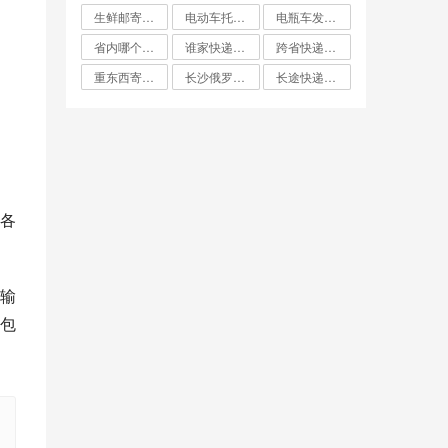
生鲜邮寄怎么寄比较便宜
电动车托运找什么物流便宜
电瓶车发什么物流便宜
省内哪个快递最便宜
谁家快递费最便宜
跨省快递哪家最便宜
重东西寄快递哪个最划算
长沙俄罗斯大件双清专线哪家便宜
长途快递哪家便宜
各
输
包