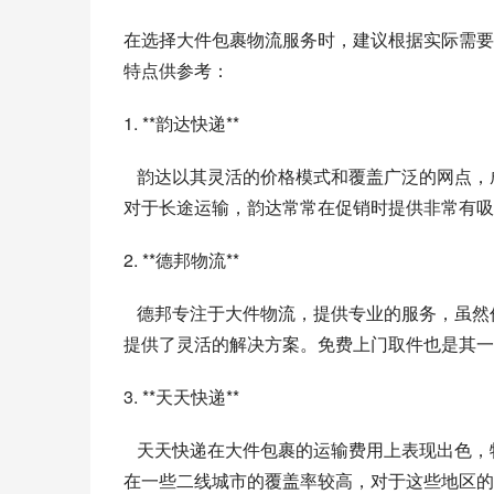
在选择大件包裹物流服务时，建议根据实际需要
特点供参考：
1. **韵达快递**
   韵达以其灵活的价格模式和覆盖广泛的网点，成为了许多人进行大件包裹运输的选择。其运费相对便宜，特别是
对于长途运输，韵达常常在促销时提供非常有吸
2. **德邦物流**
   德邦专注于大件物流，提供专业的服务，虽然价格略高，但是服务质量一流，并且对于客户有诸多的个性化需求
提供了灵活的解决方案。免费上门取件也是其一
3. **天天快递**
   天天快递在大件包裹的运输费用上表现出色，特别是在一些促销活动期间，能够提供意想不到的低价。另外，其
在一些二线城市的覆盖率较高，对于这些地区的