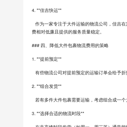
4. **佳吉快运**
   作为一家专注于大件运输的物流公司，佳吉在定价上具有一定的优势，尤其对于需要长途运输的大件包裹，其运
费相对低廉且提供的服务质量稳定。
### 四、降低大件包裹物流费用的策略
1. **提前预定**
   有些物流公司对提前预定的运输订单会给
2. **组合发货**
   若有多件大件包裹需要运输，考虑组合成
3. **选择合适的物流时段**
   在非高峰时段发货（如周一、周三等）通常能够降低运费，因此提前了解并选择合适的发货时段是个不错的策