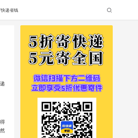
寄快递省钱
递
得
然