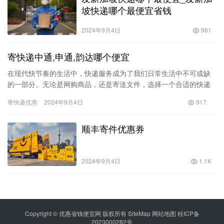
坡快递哪个最便宜省钱
2024年9月4日
981
寄快递中通,申通,韵达哪个便宜
在现代快节奏的生活中，快递服务成为了我们日常生活中不可或缺
的一部分。无论是网购商品，还是寄送文件，选择一个合适的快递
公司显得尤为重要。中通、申通和韵达是国内三大快递品牌，各有
寄快递优惠
2024年9月4日
917
各的优…
顺丰寄件优惠券
2024年9月4日
1.1K
Copyright © 优惠省钱便宜网 版权所有
SiteMap
网站地图
桂ICP备
2023000282号