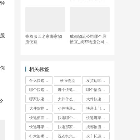
轻
比较便宜的东西
服
寄衣服回老家哪家物
成都物流公司哪个最
流便宜
便宜_成都物流公司哪
个最便宜点
你
相关标签
什么快递邮费最便宜
便宜物流
发货运哪个物流公司便宜
哪个快递便宜
哪个快递最便宜?
哪个物流发货最便宜
哪家快递最便宜大件外省
大件什么快递最便宜
大件快递哪个便宜
公
大件货物找什么物流便宜
小件快递哪个最便宜
快递上门取件哪个快递最便宜
快递便宜的是哪家?
快递哪个便宜
快递哪家最便宜
快递哪家比较便宜又快
快递那家最便宜又安全
成都物流公司哪个最便宜
打木架哪个物流便宜
洗衣机怎么寄才划算
火车托运和快递哪个便宜