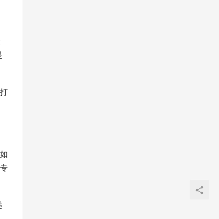
最
是
打
如
专
递