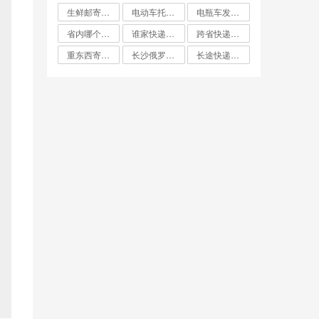
生鲜邮寄怎么寄比较便宜
电动车托运找什么物流便宜
电瓶车发什么物流便宜
省内哪个快递最便宜
谁家快递费最便宜
跨省快递哪家最便宜
重东西寄快递哪个最划算
长沙俄罗斯大件双清专线哪家便宜
长途快递哪家便宜