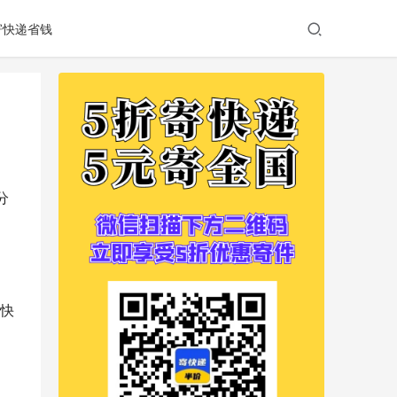
寄快递省钱
分
快