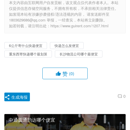
本文内容由互联网用户自发贡献，该文观点仅代表作者本人。本站
仅提供信息存储空间服务，不拥有所有权，不承担相关法律责任。
如发现本站有涉嫌抄袭侵权/违法违规的内容， 请发送邮件至
1803629686@qq.com 举报，一经查实，本站将立刻删除。
如若转载，请注明出处：https://www.guirent.com/1207.html
6公斤寄什么快递便宜
快递怎么发便宜
重东西寄快递哪个最划算
长沙物流公司哪个最便宜
赞
(0)
0
生成海报
中通圆通韵达哪个便宜