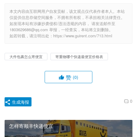
本文内容由互联网用户自发贡献，该文观点仅代表作者本人。本站
仅提供信息存储空间服务，不拥有所有权，不承担相关法律责任。
如发现本站有涉嫌抄袭侵权/违法违规的内容， 请发送邮件至
1803629686@qq.com 举报，一经查实，本站将立刻删除。
如若转载，请注明出处：https://www.guirent.com/713.html
大件包裹怎么寄便宜
寄重物哪个快递最便宜价格表
赞
(0)
0
生成海报
怎样寄顺丰快递便宜